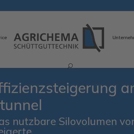
ice
Unterne
ffizienzsteigerung 
tunnel
 nutzbare Silovolumen vo
eigerte