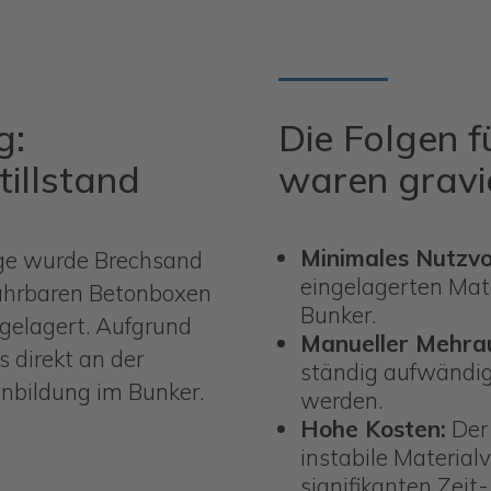
g:
Die Folgen f
illstand
waren gravi
Minimales Nutzv
age wurde Brechsand
eingelagerten Mat
fahrbaren Betonboxen
Bunker.
 gelagert. Aufgrund
Manueller Mehra
 direkt an der
ständig aufwändi
nbildung im Bunker.
werden.
Hohe Kosten:
Der 
instabile Material
signifikanten Zeit