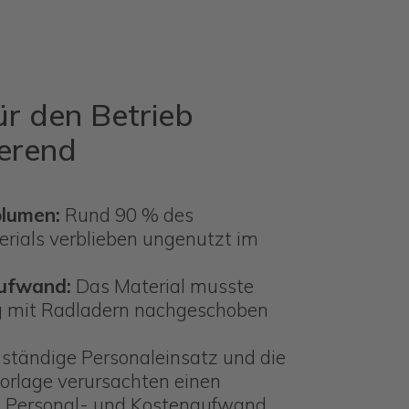
ür den Betrieb
erend
olumen:
Rund 90 % des
erials verblieben ungenutzt im
ufwand:
Das Material musste
g mit Radladern nachgeschoben
ständige Personaleinsatz und die
vorlage verursachten einen
-, Personal- und Kostenaufwand.