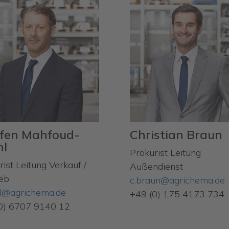
ffen Mahfoud-
Christian Braun
l
Prokurist Leitung
rist Leitung Verkauf /
Außendienst
ieb
c.braun@agrichema.de
l@agrichema.de
+49 (0) 175 4173 734
0) 6707 9140 12