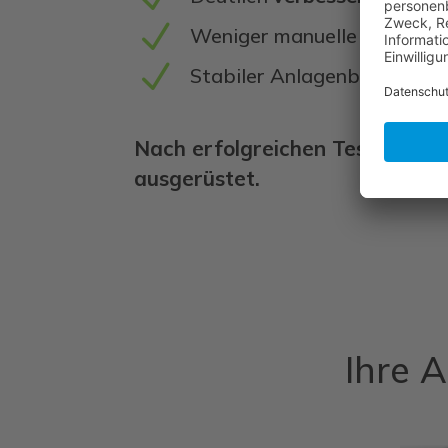
N
Weniger manuelle Nacharb
N
Stabiler Anlagenbetrieb
Nach erfolgreichen Tests
wurde
ausgerüstet.
Ihre 