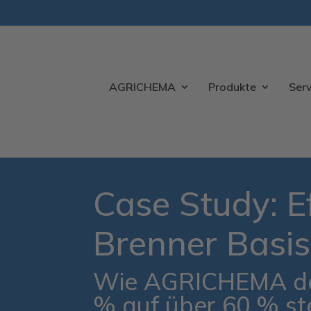
AGRICHEMA
Produkte
Serv
Case Study: E
Brenner Basis
Wie AGRICHEMA das
% auf über 60 % st