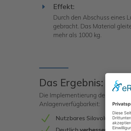
Effekt:
E
Durch den Abschuss eines Lu
gebracht. Das Material gleit
mehr als 1000 kg.
Das Ergebnis: Stabil
Die Implementierung der AGRICH
Anlagenverfügbarkeit:
N
Nutzbares Silovolumen
von
N
Deutlich
verbesserter Mater