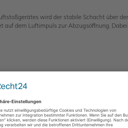
ftstoßgerätes wird der stabile Schacht über d
et auf dem Luftimpuls zur Abzugsöffnung. Dabei 
ität und Wirtschaftlichkeit
EMA-Technologie führte zu einer sofortigen un
 ca. 10 % auf über 60 % gesteigert
ialfluss