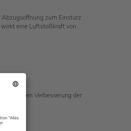
er Abzugsöffnung zum Einsturz
wirkt eine Luftstoßkraft von
d messbaren Verbesserung der