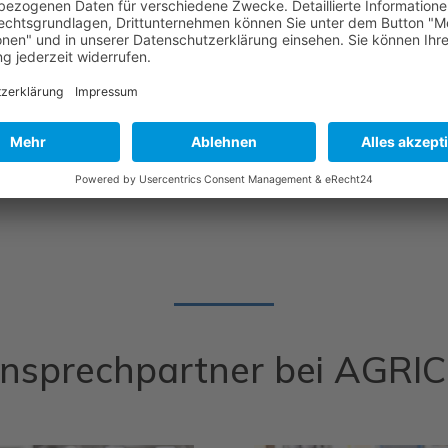
eit
n weitere
drei Bunker mit der Luftstoßgerä
Ansprechpartner bei AGR