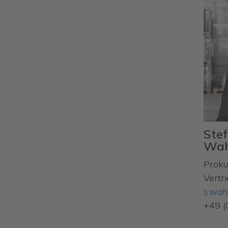
Ste
Wah
Proku
Vertr
s.wah
+49 (